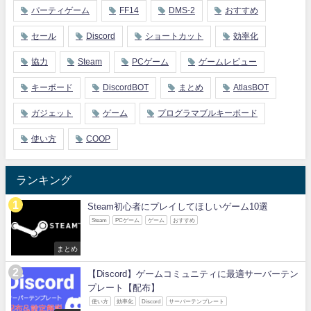
パーティゲーム
FF14
DMS-2
おすすめ
セール
Discord
ショートカット
効率化
協力
Steam
PCゲーム
ゲームレビュー
キーボード
DiscordBOT
まとめ
AtlasBOT
ガジェット
ゲーム
プログラマブルキーボード
使い方
COOP
ランキング
Steam初心者にプレイしてほしいゲーム10選
Steam
PCゲーム
ゲーム
おすすめ
まとめ
【Discord】ゲームコミュニティに最適サーバーテン
プレート【配布】
使い方
効率化
Discord
サーバーテンプレート