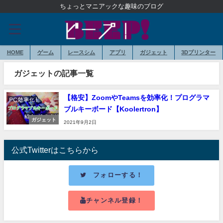
ちょっとマニアックな趣味のブログ
HOME
ゲーム
レースシム
アプリ
ガジェット
3Dプリンター
ガジェットの記事一覧
【格安】ZoomやTeamsを効率化！プログラマ
ブルキーボード【Koolertron】
ガジェット
2021年9月2日
公式Twitterはこちらから
フォローする！
チャンネル登録！