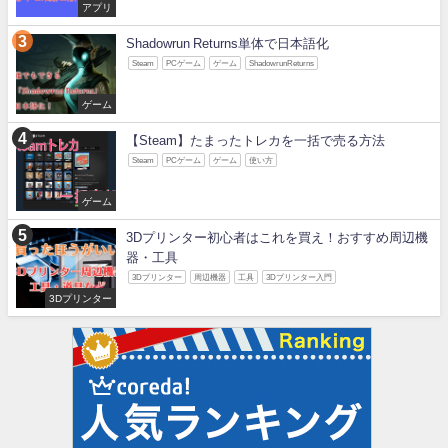
アプリ
Shadowrun Returns単体で日本語化
Steam
PCゲーム
ゲーム
ShadowrunReturns
ゲーム
【Steam】たまったトレカを一括で売る方法
Steam
PCゲーム
ゲーム
使い方
ゲーム
3Dプリンター初心者はこれを買え！おすすめ周辺機
器・工具
3Dプリンター
周辺機器
工具
3Dプリンター入門
3Dプリンター