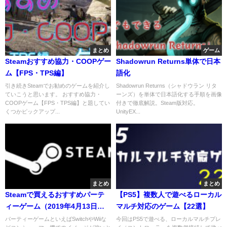
まとめ
ゲーム
Steamおすすめ協力・COOPゲー
Shadowrun Returns単体で日本
ム【FPS・TPS編】
語化
引き続きSteamでお勧めのゲームを紹介し
Shadowrun Returns（シャドウラン リタ
ていこうと思います。 おすすめ協力・
ーンズ）を単体で日本語化する手順を画像
COOPゲーム【FPS・TPS編】と題してい
付きで徹底解説。Steam版対応。
くつかピックアップ...
UnityEX...
まとめ
まとめ
Steamで買えるおすすめパーテ
【PS5】複数人で遊べるローカル
ィーゲーム（2019年4月13日更
マルチ対応のゲーム【22選】
新）
パーティーゲームといえばSwitchやWiiな
今回はPS5で遊べる、ローカルマルチプレ