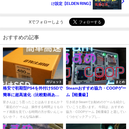
け設定【ELDEN RING】
Xでフォローしよう
おすすめの記事
ガジェット
まとめ
格安で初期型PS4を外付けSSDで
Steamおすすめ協力・COOPゲー
簡単に超高速化（比較動画あ
ム【軽量級】
り）
皆さんはこう思ったことはありませんか？
引き続きSteamでお勧めのゲームを紹介し
「最近のゲームは、操作する時間よりもロ
ていこうと思います。 今回は、おすすめ
ード画面を見ている時間の方が長いんじゃ
協力・COOPゲーム【軽量級】と題してい
ないか？」 そんな悩み解...
くつかピックアップし...