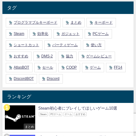
タグ
プログラマブルキーボード
まとめ
キーボード
Steam
効率化
ガジェット
PCゲーム
ショートカット
パーティゲーム
使い方
おすすめ
DMS-2
協力
ゲームレビュー
AtlasBOT
セール
COOP
ゲーム
FF14
DiscordBOT
Discord
ランキング
Steam初心者にプレイしてほしいゲーム10選
Steam
PCゲーム
ゲーム
おすすめ
まとめ