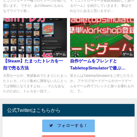
どコンシューマー機でのイメージが強いと
イ（コントローラーを複数個接続して遊べ
思います。 ですが、あのSteamにもみん
るゲーム）を紹介していきます。 数はそ
なでワイワイ遊...
れなりにあると思いますが...
ゲーム
ゲーム
【Steam】たまったトレカを一
自作ゲームをフレンドと
括で売る方法
TabletopSimulatorで遊ぶ
【workshop】
大型セールや、実績集めでたまりにたまっ
皆さんはTabletopSimulatorをご存じだろう
たトレカ、バッジ集めに興味ない人にとっ
か。 アナログボードゲームやカードゲー
ては無駄になりますよね…… そんなあな
ムをゲーム内でフレンドと遊べる優れもの
たのために、トレカを一括で...
だ。 T...
公式Twitterはこちらから
フォローする！