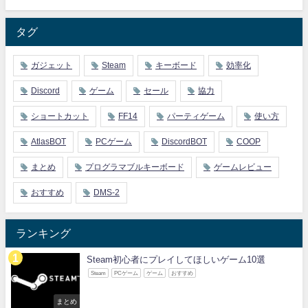
タグ
ガジェット
Steam
キーボード
効率化
Discord
ゲーム
セール
協力
ショートカット
FF14
パーティゲーム
使い方
AtlasBOT
PCゲーム
DiscordBOT
COOP
まとめ
プログラマブルキーボード
ゲームレビュー
おすすめ
DMS-2
ランキング
Steam初心者にプレイしてほしいゲーム10選
Steam
PCゲーム
ゲーム
おすすめ
まとめ