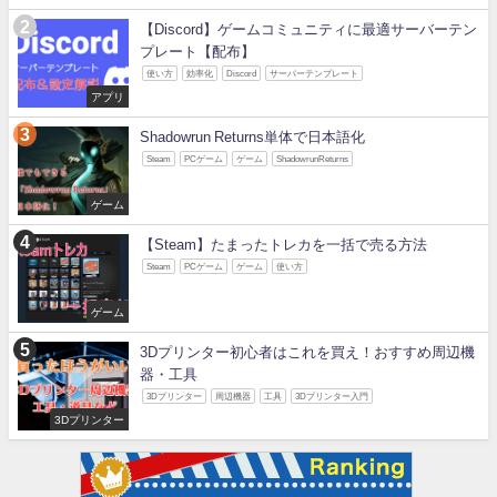
【Discord】ゲームコミュニティに最適サーバーテン
プレート【配布】
使い方
効率化
Discord
サーバーテンプレート
アプリ
Shadowrun Returns単体で日本語化
Steam
PCゲーム
ゲーム
ShadowrunReturns
ゲーム
【Steam】たまったトレカを一括で売る方法
Steam
PCゲーム
ゲーム
使い方
ゲーム
3Dプリンター初心者はこれを買え！おすすめ周辺機
器・工具
3Dプリンター
周辺機器
工具
3Dプリンター入門
3Dプリンター