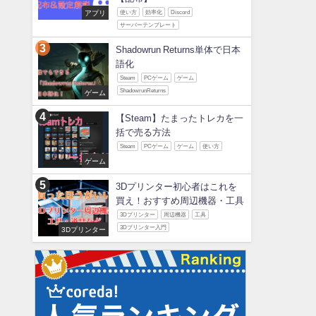
アプリ
使い方
効率化
Discord
サーバーテンプレート
Shadowrun Returns単体で日本
語化
Steam
PCゲーム
ゲーム
ShadowrunReturns
ゲーム
【Steam】たまったトレカを一
括で売る方法
Steam
PCゲーム
ゲーム
使い方
ゲーム
3Dプリンター初心者はこれを
買え！おすすめ周辺機器・工具
3Dプリンター
周辺機器
工具
3Dプリンター入門
3Dプリンター