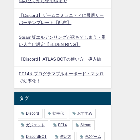
組み立てから使用感まで
【Discord】ゲームコミュニティに最適サー
バーテンプレート【配布】
Steam版エルデンリングが落ちてしまう・重
い人向け設定【ELDEN RING】
【Discord】ATLAS BOTの使い方 導入編
FF14をプログラマブルキーボード・マクロ
で効率化！
タグ
Discord
効率化
おすすめ
ガジェット
FF14
Steam
DiscordBOT
使い方
PCゲーム