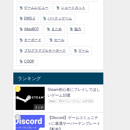
ゲームレビュー
ショートカット
DMS-2
パーティゲーム
AtlasBOT
まとめ
協力
キーボード
セール
プログラマブルキーボード
ゲーム
COOP
ランキング
Steam初心者にプレイしてほし
いゲーム10選
Steam
PCゲーム
ゲーム
おすすめ
まとめ
【Discord】ゲームコミュニテ
ィに最適サーバーテンプレート
【配布】