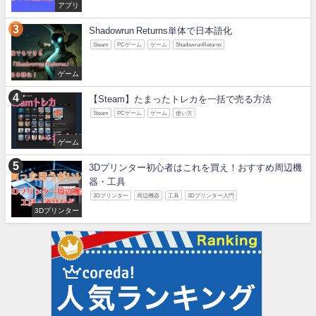
アプリ
Shadowrun Returns単体で日本語化
Steam
PCゲーム
ゲーム
ShadowrunReturns
ゲーム
【Steam】たまったトレカを一括で売る方法
Steam
PCゲーム
ゲーム
使い方
ゲーム
3Dプリンター初心者はこれを買え！おすすめ周辺機
器・工具
3Dプリンター
周辺機器
工具
3Dプリンター入門
3Dプリンター