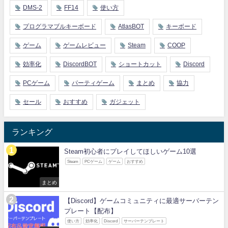
DMS-2
FF14
使い方
プログラマブルキーボード
AtlasBOT
キーボード
ゲーム
ゲームレビュー
Steam
COOP
効率化
DiscordBOT
ショートカット
Discord
PCゲーム
パーティゲーム
まとめ
協力
セール
おすすめ
ガジェット
ランキング
Steam初心者にプレイしてほしいゲーム10選
Steam
PCゲーム
ゲーム
おすすめ
まとめ
【Discord】ゲームコミュニティに最適サーバーテン
プレート【配布】
使い方
効率化
Discord
サーバーテンプレート